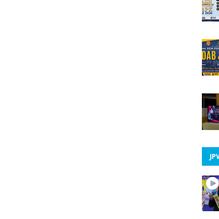
Kej
MK
Gen
Nya
Per
PER
ANI
KE
PE
SIB
PE
JP
For
Keb
Vir
Per