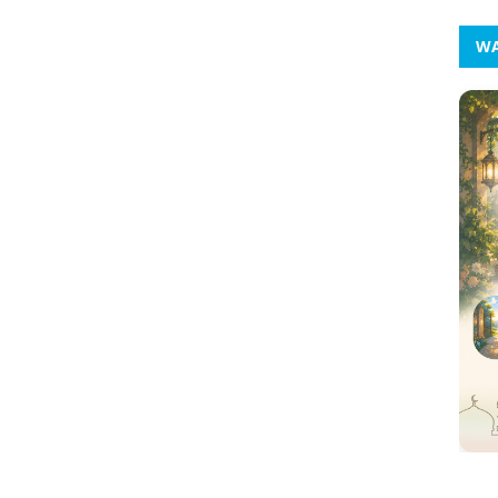
Kar
WA
Tah