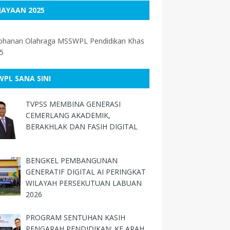
JAYAAN 2025
ohanan Olahraga MSSWPL Pendidikan Khas
5
Sains Labuan Dinobatkan Johan
WPL SANA SINI
tandingan Sketsa Muzikal Pengguna
angsaan 2025
TVPSS MEMBINA GENERASI
CEMERLANG AKADEMIK,
 Rancha-Rancha Rangkul Kejuaraan :
BERAKHLAK DAN FASIH DIGITAL
ohanan Sukan Petanque Angkasa Peringkat
eri Sabah 2025.
BENGKEL PEMBANGUNAN
 Special Junior Development Sport Carnival
GENERATIF DIGITAL AI PERINGKAT
DSC) Peringkat Kebangsaan
WILAYAH PERSEKUTUAN LABUAN
2026
gerah Tokoh NILAM Kebangsaan & Naib
an Pertandingan Video Kreatif TVPSS
PROGRAM SENTUHAN KASIH
angsaan
PENGARAH PENDIDIKAN: KE ARAH