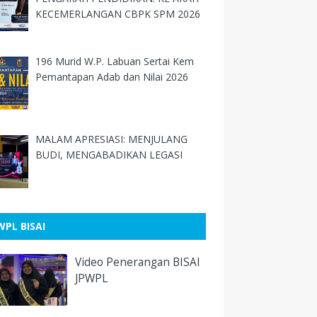
KECEMERLANGAN CBPK SPM 2026
ohanan Taekwondo Remaja Kebangsaan
TA-DBKL
196 Murid W.P. Labuan Sertai Kem
ta Suara Generasi MADANI: Pertandingan
Pemantapan Adab dan Nilai 2026
nyian Solo dan Duo Sekolah Malaysia
ingkat Kebangsaan Tahun 2025
TANDINGAN DIGITAL STORYTELLING
MATION (DSTA) TAHUN 2025 PERINGKAT
MALAM APRESIASI: MENJULANG
BANGSAAN
BUDI, MENGABADIKAN LEGASI
RTANDINGAN CABARAN KESELAMATAN
ER NASIONAL (CAKNA) TAHUN 2025
RINGKAT KEBANGSAAN
WPL BISAI
um Remaja MADANI Peringkat
Video Penerangan BISAI
angsaan
JPWPL
tual MSU Malaysia Infohunt Challenge
ingkat Kebangsaan 2025!