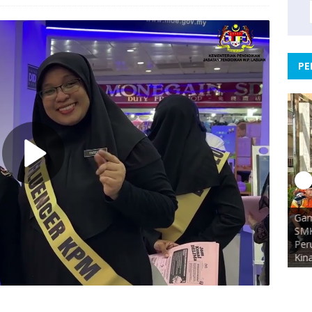
PE
Gam
SMK
ohanan
Tuan ASP Ruslan menyampaikan sijil watikah
Per
pelantikan pemimpin muda
Kin